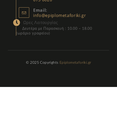
Email:
info@epiplometaforiki.gr
Ωρες Λειτουργίας
Δευτέρα με Παρασκευή : 10.00 – 18.00
(
ωράριο γραφείου)
© 2025 Copyrights
Epiplometaforiki.gr