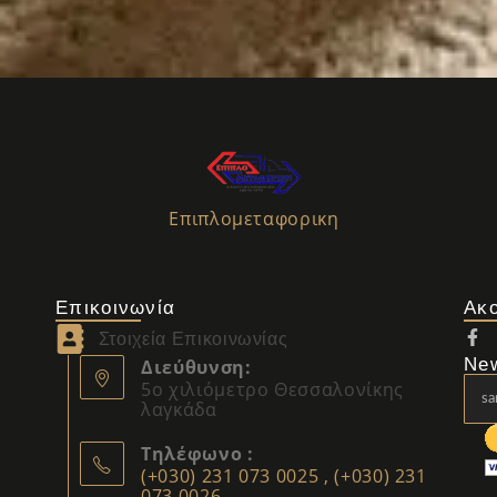
Επιπλομεταφορικη
Επικοινωνία
Ακ
Στοιχεία Επικοινωνίας
New
Διεύθυνση:
5ο χιλιόμετρο Θεσσαλονίκης
λαγκάδα
Τηλέφωνο :
(+030) 231 073 0025 , (+030) 231
073 0026