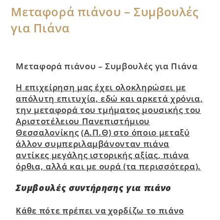
Μεταφορά πιάνου – Συμβουλές
για Πιάνα
Μεταφορά πιάνου – Συμβουλές για Πιάνα
Η επιχείρηση μας έχει ολοκληρώσει με
απόλυτη επιτυχία, εδώ και αρκετά χρόνια,
την μεταφορά του τμήματος μουσικής του
Αριστοτέλειου Πανεπιστήμιου
Θεσσαλονίκης
(Α.Π.Θ) στο όποιο μεταξύ
άλλον συμπεριλαμβάνονταν πιάνα
αντίκες μεγάλης
ιστορικής αξίας, πιάνα
όρθια, αλλά και με ουρά (τα περισσότερα).
Συμβουλές συντήρησης για πιάνο
Κάθε πότε πρέπει να χορδίζω το πιάνο