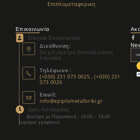
Επιπλομεταφορικη
Επικοινωνία
Ακ
Στοιχεία Επικοινωνίας
New
Διεύθυνση:
5ο χιλιόμετρο Θεσσαλονίκης
λαγκάδα
Τηλέφωνο :
(+030) 231 073 0025 , (+030) 231
073 0026
Email:
info@epiplometaforiki.gr
Ωρες Λειτουργίας
Δευτέρα με Παρασκευή : 10.00 – 18.00
(
ωράριο γραφείου)