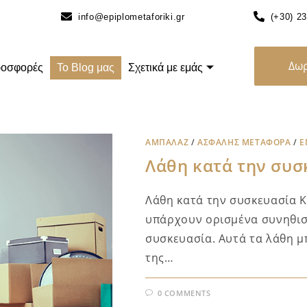
info@epiplometaforiki.gr
(+30) 2
Δωρ
οσφορές
Το Blog μας
Σχετικά με εμάς
ΑΜΠΑΛΆΖ
/
ΑΣΦΑΛΉΣ ΜΕΤΑΦΟΡΆ
/
Ε
Λάθη κατά την συσ
Λάθη κατά την συσκευασία Κ
υπάρχουν ορισμένα συνηθισ
συσκευασία. Αυτά τα λάθη μ
της…
0 COMMENTS