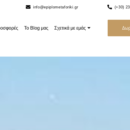
info@epiplometaforiki.gr
(+30) 2
Δωρ
οσφορές
Το Blog μας
Σχετικά με εμάς