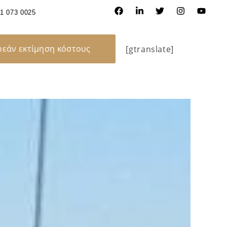
31 073 0025
εάν εκτίμηση κόστους
[gtranslate]