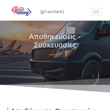
[gtranslate]
Αποθηκεύσεις -
Συσκευασίες