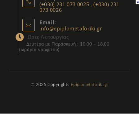
(+030) 231 073 0025 , (+030) 231
073 0026
Email:
info@epiplometaforiki.gr
Ωρες Λειτουργίας
Δευτέρα με Παρασκευή : 10.00 – 18.00
(
ωράριο γραφείου)
© 2025 Copyrights
Epiplometaforiki.gr